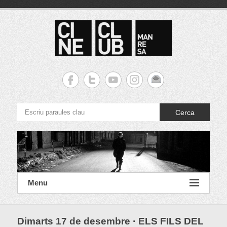
S
k
i
p
t
o
c
Cineclub Manresa
o
n
t
e
Cerca
n
t
Menu
Dimarts 17 de desembre · ELS FILS DEL