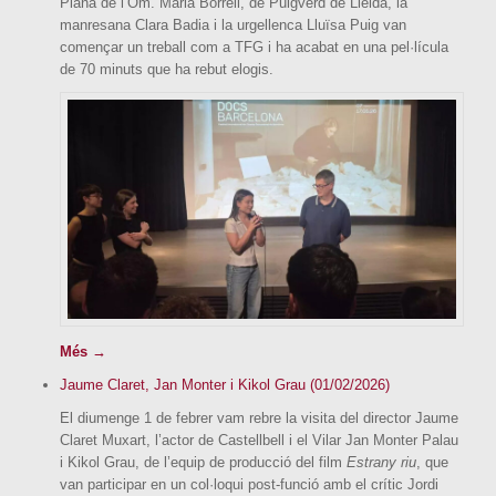
Plana de l’Om. Maria Borrell, de Puigverd de Lleida, la
manresana Clara Badia i la urgellenca Lluïsa Puig van
començar un treball com a TFG i ha acabat en una pel·lícula
de 70 minuts que ha rebut elogis.
Més →
Jaume Claret, Jan Monter i Kikol Grau (01/02/2026)
El diumenge 1 de febrer vam rebre la visita del director Jaume
Claret Muxart, l’actor de Castellbell i el Vilar Jan Monter Palau
i Kikol Grau, de l’equip de producció del film
Estrany riu
, que
van participar en un col·loqui post-funció amb el crític Jordi