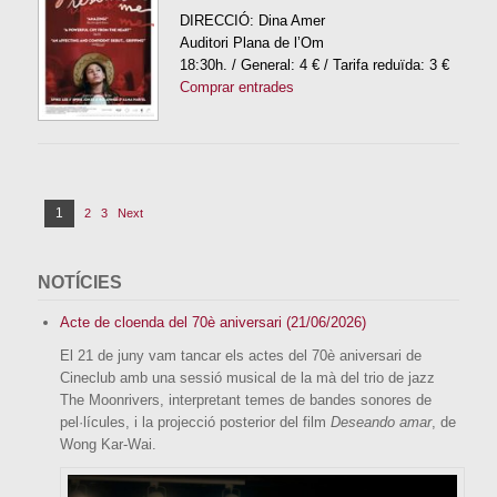
DIRECCIÓ: Dina Amer
Auditori Plana de l’Om
18:30h. / General: 4 € / Tarifa reduïda: 3 €
Comprar entrades
N
1
P
2
3
Next
P
P
a
a
a
a
v
g
g
g
e
NOTÍCIES
g
e
e
e
a
Acte de cloenda del 70è aniversari (21/06/2026)
c
El 21 de juny vam tancar els actes del 70è aniversari de
i
Cineclub amb una sessió musical de la mà del trio de jazz
ó
The Moonrivers, interpretant temes de bandes sonores de
d
pel·lícules, i la projecció posterior del film
Deseando amar
, de
'
Wong Kar-Wai.
e
n