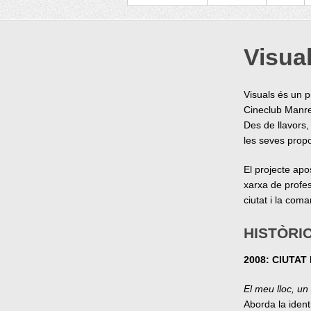
Visua
Visuals és un p
Cineclub Manres
Des de llavors, 
les seves propo
El projecte apo
xarxa de profes
ciutat i la coma
HISTÒRI
2008: CIUTAT
El meu lloc, un
Aborda la ident