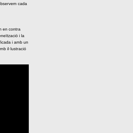
e observem cada
en en contra
neïtzació i la
ificada i amb un
b il·lustració