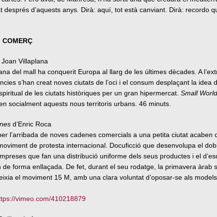
tat després d’aquests anys. Dirà: aquí, tot està canviant. Dirà: recordo q
 I COMERÇ
Joan Villaplana
na del mall ha conquerit Europa al llarg de les últimes dècades. A l’ext
íncies s’han creat noves ciutats de l’oci i el consum desplaçant la idea d
piritual de les ciutats històriques per un gran hipermercat.
Small Worl
ien socialment aquests nous territoris urbans. 46 minuts.
nes
d’Enric Roca
er l’arribada de noves cadenes comercials a una petita ciutat acaben 
 moviment de protesta internacional. Docuficció que desenvolupa el do
empreses que fan una distribució uniforme dels seus productes i el d’
de forma enllaçada. De fet, durant el seu rodatge, la primavera àrab 
eixia el moviment 15 M, amb una clara voluntat d’oposar-se als models
ttps://vimeo.com/410218879