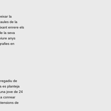
eixar la
raules de la
ixant enrere els
de la seva
viure anys
grafies en
l regadiu de
a es planteja
 una jove de 24
 a conrear
xtensions de