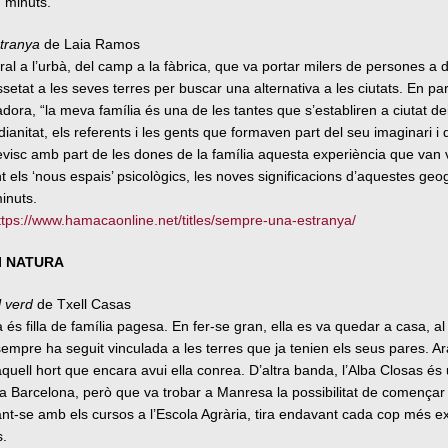
7 minuts.
tranya
de Laia Ramos
rural a l’urbà, del camp a la fàbrica, que va portar milers de persones a d
ssetat a les seves terres per buscar una alternativa a les ciutats. En pa
adora, “la meva família és una de les tantes que s’establiren a ciutat de
dianitat, els referents i les gents que formaven part del seu imaginari i 
 revisc amb part de les dones de la família aquesta experiència que van 
nt els ‘nous espais’ psicològics, les noves significacions d’aquestes geo
minuts.
ttps://www.hamacaonline.net/titles/sempre-una-estranya/
 I NATURA
l verd
de Txell Casas
 és filla de família pagesa. En fer-se gran, ella es va quedar a casa, a
empre ha seguit vinculada a les terres que ja tenien els seus pares. Ar
quell hort que encara avui ella conrea. D’altra banda, l’Alba Closas és
a Barcelona, però que va trobar a Manresa la possibilitat de començar
zant-se amb els cursos a l’Escola Agrària, tira endavant cada cop més e
s.