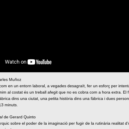
rles Muñoz
com en un entorn laboral, a vegades desagraït, fer un esforç per intent
im al costat és un treball afegit que no es cobra com a hora extra. El f
fàbrica dins una ciutat, una petita història dins una fàbrica i dues perso
 13 minuts.
al
de Gerard Quinto
quic sobre el poder de la imaginació per fugir de la rutinària realitat d’