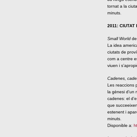
tornat a la ciu
minuts.
2011: CIUTAT
Small World
de 
La idea america
ciutats de prov
com a centre es
viuen i s’aprop
Cadenes, cade
Les reaccions p
la gènesi d’un
cadenes: el d’
que succeeixen 
estenent i apar
minuts.
Disponible a:
h