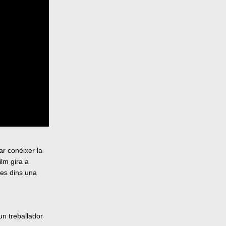
ar conèixer la
ilm gira a
nes dins una
un treballador