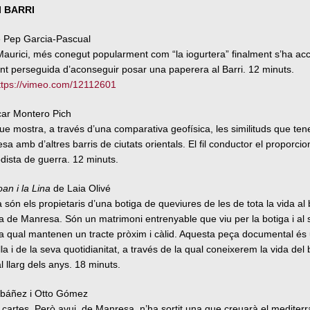
I BARRI
 Pep Garcia-Pascual
 Maurici, més conegut popularment com “la iogurtera” finalment s’ha acce
nt perseguida d’aconseguir posar una paperera al Barri. 12 minuts.
ttps://vimeo.com/12112601
ar Montero Pich
e mostra, a través d’una comparativa geofísica, les similituds que ten
sa amb d’altres barris de ciutats orientals. El fil conductor el proporci
dista de guerra. 12 minuts.
oan i la Lina
de Laia Olivé
a són els propietaris d’una botiga de queviures de les de tota la vida al 
 de Manresa. Són un matrimoni entrenyable que viu per la botiga i al s
la qual mantenen un tracte pròxim i càlid. Aquesta peça documental és 
la i de la seva quotidianitat, a través de la qual coneixerem la vida del 
l llarg dels anys. 18 minuts.
 Ibáñez i Otto Gómez
 cartes. Però avui, de Manresa, n’ha sortit una que creuarà el mediterra