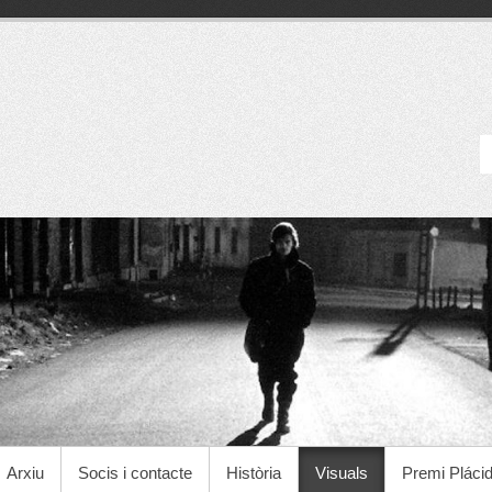
Cineclub Manresa
Arxiu
Socis i contacte
Història
Visuals
Premi Pláci