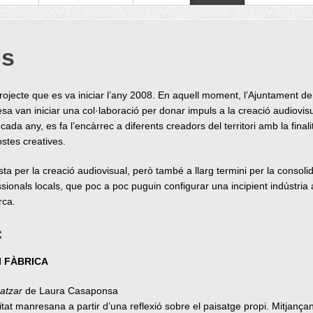
ls
rojecte que es va iniciar l’any 2008. En aquell moment, l’Ajuntament d
a van iniciar una col·laboració per donar impuls a la creació audiovisua
cada any, es fa l’encàrrec a diferents creadors del territori amb la finali
stes creatives.
sta per la creació audiovisual, però també a llarg termini per la consoli
sionals locals, que poc a poc puguin configurar una incipient indústria 
rca.
C
 I FÀBRICA
 atzar
de Laura Casaponsa
itat manresana a partir d’una reflexió sobre el paisatge propi. Mitjançant