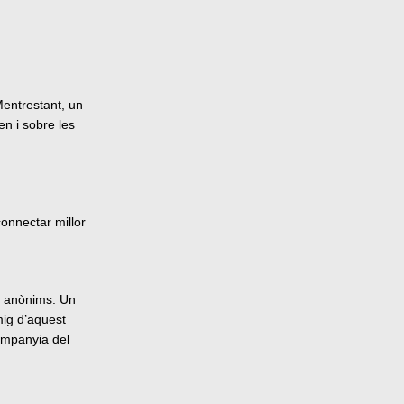
Mentrestant, un
en i sobre les
connectar millor
es anònims. Un
mig d’aquest
companyia del