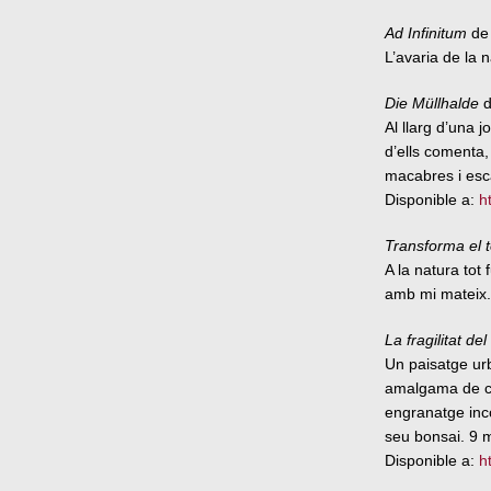
Ad Infinitum
de 
L’avaria de la n
Die Müllhalde
d
Al llarg d’una 
d’ells comenta,
macabres i esca
Disponible a:
h
Transforma el t
A la natura tot
amb mi mateix.
La fragilitat de
Un paisatge urb
amalgama de car
engranatge inco
seu bonsai. 9 m
Disponible a:
h