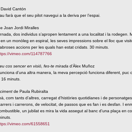
David Cantón
au farà que el seu pilot navegui a la deriva per l’espai.
e Joan Jordi Miralles
jornada, dos individus s’apropen lentament a una localitat i la rodegen. 
 en un monòleg en espiral, les seves impressions sobre el lloc que visit
broses accions per les quals han estat cridats. 30 minuts.
ttps://vimeo.com/114787766
eu cos sencer en visió, fes-te mirada
d’Àlex Muñoz
 funciona d’una altra manera, la meva percepció funciona diferent, puc 
 16 minuts.
l ciment
de Paula Rubiralta
à, com tants d’altres, carregat d’històries quotidianes i de personatg
rers i carrerons, de velocitat, de passos que es fan i es desfan. I en
mbustible, un jubilat es mira la vida assegut al banc d’una plaça en 
inuts.
ttps://vimeo.com/61558651