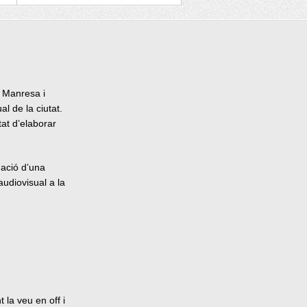
e Manresa i
l de la ciutat.
tat d’elaborar
dació d’una
audiovisual a la
 la veu en off i