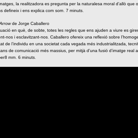
matges, la realitzadora es pregunta per la naturalesa moral d’allò qu
s defineix i ens explica com som. 7 minuts.
’Arrow
de Jorge Caballero
tuació en què, de sobte, totes les regles que ens ajuden a viure es gir
nt-nos i esclavitzant-nos. Caballero ofereix una reflexió sobre l’homoge
tat de l’individu en una societat cada vegada més industrialitzada, tecn
jans de comunicació més massius, per mitjà d’una fusió d’imatge real am
er8 mm. 6 minuts.