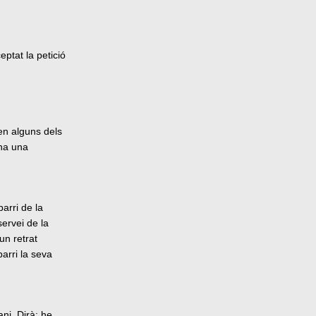
ptat la petició
en alguns dels
ona una
barri de la
ervei de la
un retrat
barri la seva
ni. Dirà: he