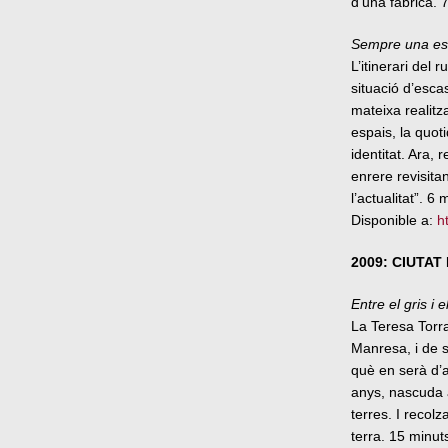
d’una fàbrica. 
Sempre una es
L’itinerari del 
situació d’esca
mateixa realitz
espais, la quoti
identitat. Ara,
enrere revisita
l’actualitat”. 6 
Disponible a:
h
2009: CIUTAT
Entre el gris i e
La Teresa Torra
Manresa, i de s
què en serà d’a
anys, nascuda 
terres. I recol
terra. 15 minut