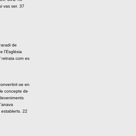
ui vas ser. 37
raradi de
e l’Església
d
retrata com es
convertint-se en
ble concepte de
esdeveniments
s’anava
 establerts. 22