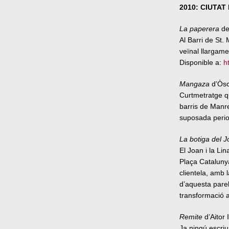
2010: CIUTAT 
La paperera
de
Al Barri de St.
veïnal llargame
Disponible a:
h
Mangaza
d’Òsc
Curtmetratge qu
barris de Manre
suposada perio
La botiga del J
El Joan i la Lin
Plaça Catalunya
clientela, amb 
d’aquesta parel
transformació a
Remite
d’Aitor
Ja ningú escriu