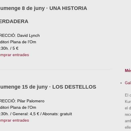
iumenge 8 de juny · UNA HISTORIA
ERDADERA
RECCIÓ: David Lynch
ditori Plana de l’Om
:30h. / 5 €
mprar entrades
Mé
Gal
iumenge 15 de juny · LOS DESTELLOS
El 
RECCIÓ: Pilar Palomero
Kur
ditori Plana de l’Om
el 
:30h. / General: 4,5 € / Abonats: gratuït
rec
mprar entrades
amb
ell