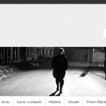
Cineclub Manresa
Arxiu
Socis i contacte
Història
Visuals
Premi Pláci