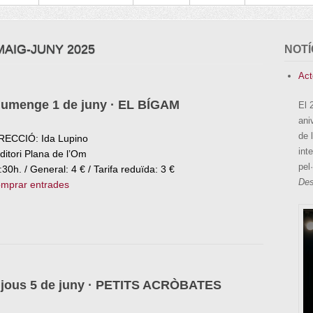
AIG-JUNY 2025
NOTÍ
Act
iumenge 1 de juny · EL BÍGAM
El 
ani
de 
RECCIÓ: Ida Lupino
int
ditori Plana de l’Om
pel·
:30h. / General: 4 € / Tarifa reduïda: 3 €
Des
mprar entrades
ijous 5 de juny · PETITS ACRÒBATES