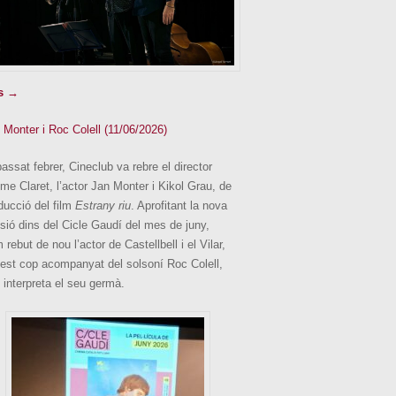
s →
 Monter i Roc Colell (11/06/2026)
passat febrer, Cineclub va rebre el director
me Claret, l’actor Jan Monter i Kikol Grau, de
ducció del film
Estrany riu
. Aprofitant la nova
sió dins del Cicle Gaudí del mes de juny,
 rebut de nou l’actor de Castellbell i el Vilar,
est cop acompanyat del solsoní Roc Colell,
 interpreta el seu germà.