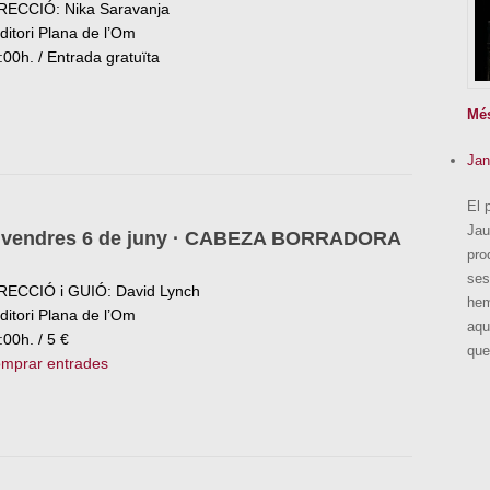
RECCIÓ: Nika Saravanja
ditori Plana de l’Om
:00h. / Entrada gratuïta
Mé
Jan
El 
Jau
ivendres 6 de juny · CABEZA BORRADORA
pro
ses
RECCIÓ i GUIÓ: David Lynch
hem
ditori Plana de l’Om
aqu
:00h. / 5 €
que
mprar entrades