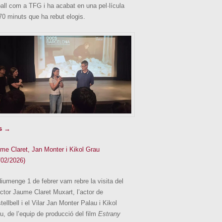
ball com a TFG i ha acabat en una pel·lícula
70 minuts que ha rebut elogis.
s →
me Claret, Jan Monter i Kikol Grau
/02/2026)
diumenge 1 de febrer vam rebre la visita del
ector Jaume Claret Muxart, l’actor de
tellbell i el Vilar Jan Monter Palau i Kikol
u, de l’equip de producció del film
Estrany