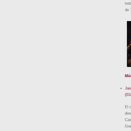
tre
de 
Mé
Jau
(01
El 
dir
Cas
Gra