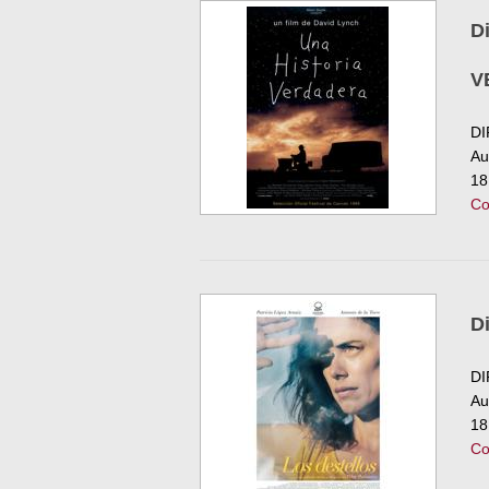
D
V
DI
Au
18
Co
D
DI
Au
18
Co