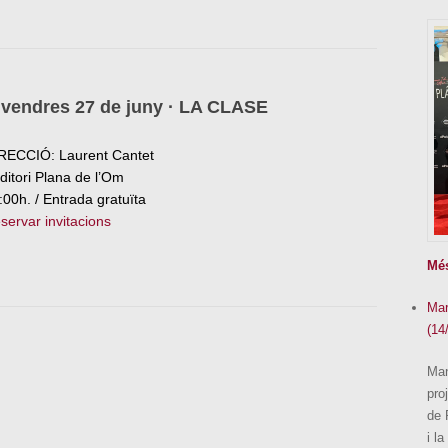
ivendres 27 de juny · LA CLASE
RECCIÓ: Laurent Cantet
ditori Plana de l’Om
:00h. / Entrada gratuïta
servar invitacions
Mé
Mar
(14
Man
pro
de 
i l