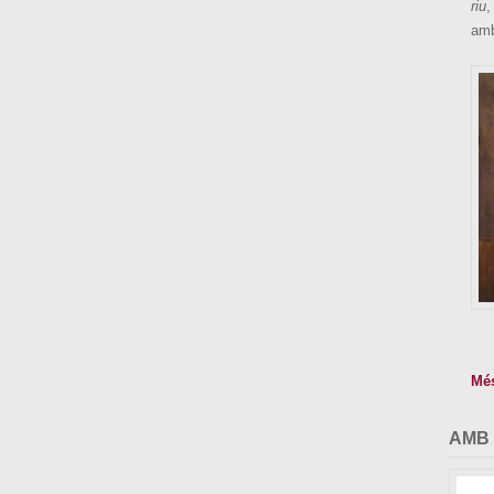
riu
,
amb
Mé
AMB 