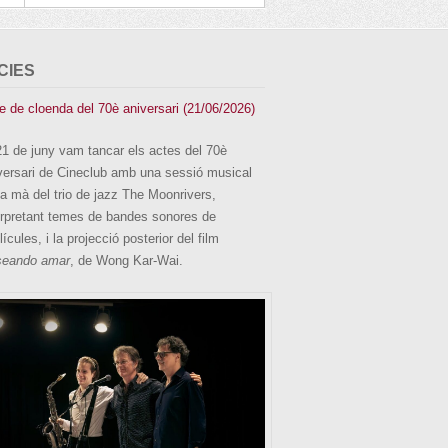
CIES
e de cloenda del 70è aniversari (21/06/2026)
21 de juny vam tancar els actes del 70è
versari de Cineclub amb una sessió musical
la mà del trio de jazz The Moonrivers,
erpretant temes de bandes sonores de
lícules, i la projecció posterior del film
eando amar
, de Wong Kar-Wai.