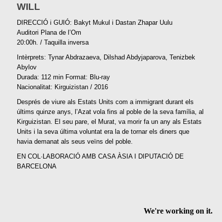
WILL
DIRECCIÓ i GUIÓ: Bakyt Mukul i Dastan Zhapar Uulu
Auditori Plana de l’Om
20:00h. / Taquilla inversa
Intèrprets: Tynar Abdrazaeva, Dilshad Abdyjaparova, Tenizbek
Abylov
Durada: 112 min Format: Blu-ray
Nacionalitat: Kirguizistan / 2016
Després de viure als Estats Units com a immigrant durant els
últims quinze anys, l’Azat vola fins al poble de la seva família, al
Kirguizistan. El seu pare, el Murat, va morir fa un any als Estats
Units i la seva última voluntat era la de tornar els diners que
havia demanat als seus veïns del poble.
EN COL·LABORACIÓ AMB CASA ÀSIA I DIPUTACIÓ DE
BARCELONA