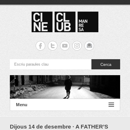
S
k
i
p
t
o
c
Cineclub Manresa
o
n
t
e
Cerca
n
t
Menu
Dijous 14 de desembre · A FATHER’S