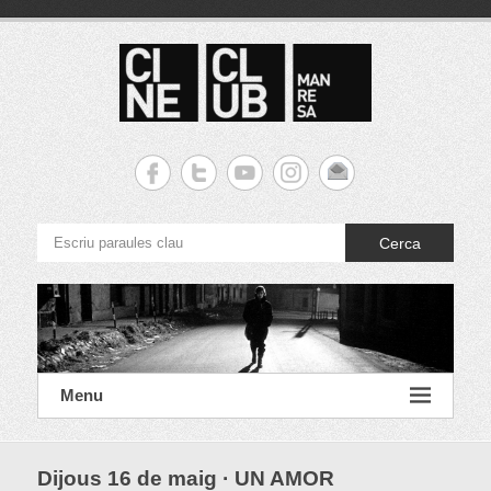
S
k
i
p
t
o
c
Cineclub Manresa
o
n
t
e
Cerca
n
t
Menu
Dijous 16 de maig · UN AMOR