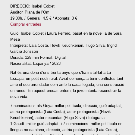
DIRECCIÓ: Isabel Coixet
Auditori Plana de l’Om
19:00h. / General: 4,5 € / Abonats: 3 €
Comprar entrades
Guió: Isabel Coixet i Laura Ferrero, basat en la novel·la de Sara
Mesa
Intèrprets: Laia Costa, Hovik Keuchkerian, Hugo Silva, Ingrid
García Jonsson
Durada: 129 min Format: Digital
Nacionalitat: Espanya / 2023
Nat és una dona d’uns trenta anys que s’ha instal·lat a La
Escapa, un petit nucli rural. Aviat comença a tenir conflictes tant
amb el seu arrendador com amb la casa llogada, una construcció
en runes. En aquest precari entorn, la jove intenta reconstruir la
seva vida.
7 nominacions als Goya: millor pel·lícula, direcció, guió adaptat,
actriu protagonista (Laia Costa), actor protagonista (Hovik
Keuchkerian), actor secundari (Hugo Silva) i fotografia
1 Gaudí: millor guió adaptat; i 7 nominacions: millor pel·lícula en
llengua no catalana, direcció, actriu protagonista (Laia Costa),