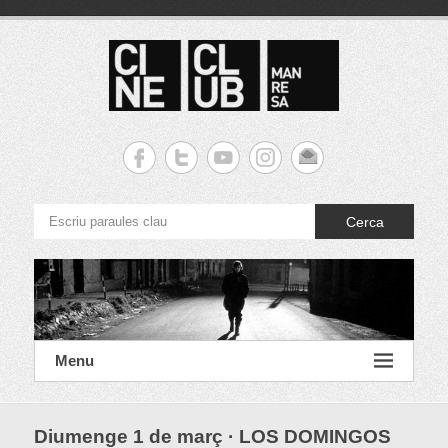
S
k
i
p
t
o
c
Cineclub Manresa
o
n
t
e
Cerca
n
t
Menu
Diumenge 1 de març · LOS DOMINGOS