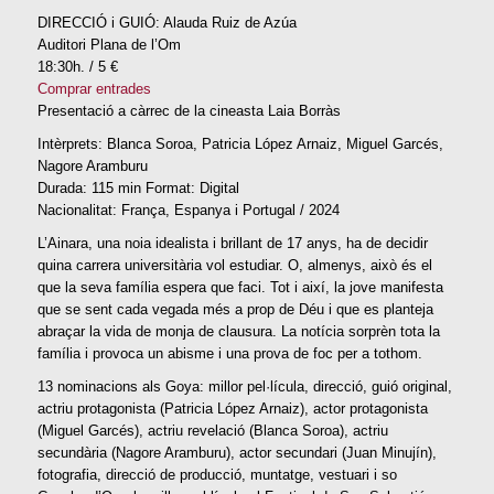
DIRECCIÓ i GUIÓ: Alauda Ruiz de Azúa
Auditori Plana de l’Om
18:30h. / 5 €
Comprar entrades
Presentació a càrrec de la cineasta Laia Borràs
Intèrprets: Blanca Soroa, Patricia López Arnaiz, Miguel Garcés,
Nagore Aramburu
Durada: 115 min Format: Digital
Nacionalitat: França, Espanya i Portugal / 2024
L’Ainara, una noia idealista i brillant de 17 anys, ha de decidir
quina carrera universitària vol estudiar. O, almenys, això és el
que la seva família espera que faci. Tot i així, la jove manifesta
que se sent cada vegada més a prop de Déu i que es planteja
abraçar la vida de monja de clausura. La notícia sorprèn tota la
família i provoca un abisme i una prova de foc per a tothom.
13 nominacions als Goya: millor pel·lícula, direcció, guió original,
actriu protagonista (Patricia López Arnaiz), actor protagonista
(Miguel Garcés), actriu revelació (Blanca Soroa), actriu
secundària (Nagore Aramburu), actor secundari (Juan Minujín),
fotografia, direcció de producció, muntatge, vestuari i so