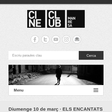
S
k
i
p
t
o
c
Cineclub Manresa
o
n
t
e
Cerca
n
t
Menu
Diumenge 10 de març · ELS ENCANTATS