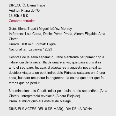
DIRECCIÓ: Elena Trapé
Auditori Plana de l’Om
18:30h. / 5 €
Comprar entrades
Guió: Elena Trapé i Miguel Ibáñez Monroy
Intèrprets: Laia Costa, Daniel Pérez Prada, Ainara Elejalde, Aina
Clotet
Durada: 108 min Format: Digital
Nacionalitat: Espanya / 2023
Després de la seva separació, Irene s’enfronta per primer cop a
l’absència de la seva filla de quatre anys, que passa uns dies
amb el seu pare. Incapaç d’adaptar-se a aquesta nova realitat,
decideix viatjar a un petit indret dels Pirineus catalans on té una
casa, buscant recuperar la seguretat i la calma que sent que fa
temps que ha perdut.
3 nominacions als Gaudí: millor pel·lícula, actriu secundària (Aina
Clotet) i interpretació revelació (Ainara Elejalde)
Premi al millor guió al Festival de Màlaga
DINS ELS ACTES DEL 8 DE MARÇ, DIA DE LA DONA