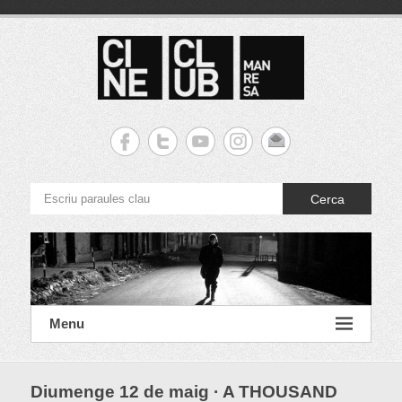
S
k
i
p
t
o
c
Cineclub Manresa
o
n
t
e
Cerca
n
t
Menu
Diumenge 12 de maig · A THOUSAND