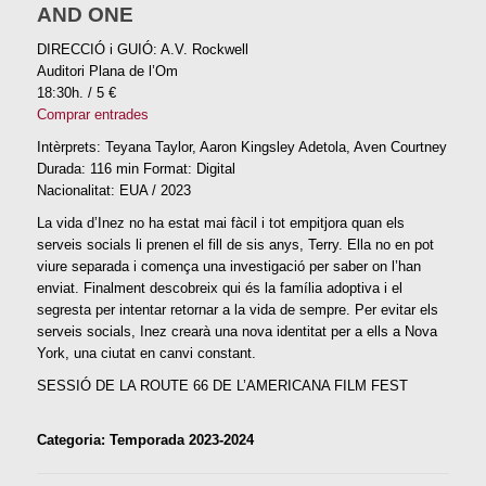
AND ONE
DIRECCIÓ i GUIÓ: A.V. Rockwell
Auditori Plana de l’Om
18:30h. / 5 €
Comprar entrades
Intèrprets: Teyana Taylor, Aaron Kingsley Adetola, Aven Courtney
Durada: 116 min Format: Digital
Nacionalitat: EUA / 2023
La vida d’Inez no ha estat mai fàcil i tot empitjora quan els
serveis socials li prenen el fill de sis anys, Terry. Ella no en pot
viure separada i comença una investigació per saber on l’han
enviat. Finalment descobreix qui és la família adoptiva i el
segresta per intentar retornar a la vida de sempre. Per evitar els
serveis socials, Inez crearà una nova identitat per a ells a Nova
York, una ciutat en canvi constant.
SESSIÓ DE LA ROUTE 66 DE L’AMERICANA FILM FEST
Categoria: Temporada 2023-2024