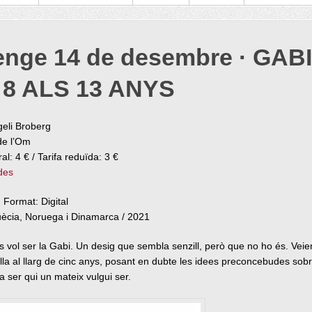
nge 14 de desembre · GABI
8 ALS 13 ANYS
eli Broberg
de l’Om
al: 4 € / Tarifa reduïda: 3 €
des
 Format: Digital
Suècia, Noruega i Dinamarca / 2021
s vol ser la Gabi. Un desig que sembla senzill, però que no ho és. Veie
lla al llarg de cinc anys, posant en dubte les idees preconcebudes sobr
 a ser qui un mateix vulgui ser.