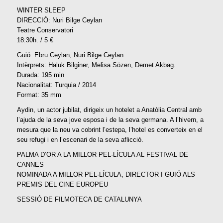
WINTER SLEEP
DIRECCIÓ: Nuri Bilge Ceylan
Teatre Conservatori
18:30h. / 5 €
Guió: Ebru Ceylan, Nuri Bilge Ceylan
Intèrprets: Haluk Bilginer, Melisa Sözen, Demet Akbag.
Durada: 195 min
Nacionalitat: Turquia / 2014
Format: 35 mm
Aydin, un actor jubilat, dirigeix un hotelet a Anatòlia Central amb
l’ajuda de la seva jove esposa i de la seva germana. A l’hivern, a
mesura que la neu va cobrint l’estepa, l’hotel es converteix en el
seu refugi i en l’escenari de la seva aflicció.
PALMA D’OR A LA MILLOR PEL·LÍCULA AL FESTIVAL DE
CANNES
NOMINADA A MILLOR PEL·LÍCULA, DIRECTOR I GUIÓ ALS
PREMIS DEL CINE EUROPEU
SESSIÓ DE FILMOTECA DE CATALUNYA