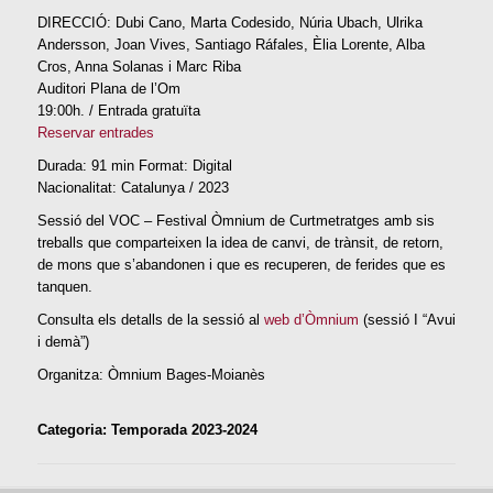
DIRECCIÓ: Dubi Cano, Marta Codesido, Núria Ubach, Ulrika
Andersson, Joan Vives, Santiago Ráfales, Èlia Lorente, Alba
Cros, Anna Solanas i Marc Riba
Auditori Plana de l’Om
19:00h. / Entrada gratuïta
Reservar entrades
Durada: 91 min Format: Digital
Nacionalitat: Catalunya / 2023
Sessió del VOC – Festival Òmnium de Curtmetratges amb sis
treballs que comparteixen la idea de canvi, de trànsit, de retorn,
de mons que s’abandonen i que es recuperen, de ferides que es
tanquen.
Consulta els detalls de la sessió al
web d’Òmnium
(sessió I “Avui
i demà”)
Organitza: Òmnium Bages-Moianès
Categoria: Temporada 2023-2024