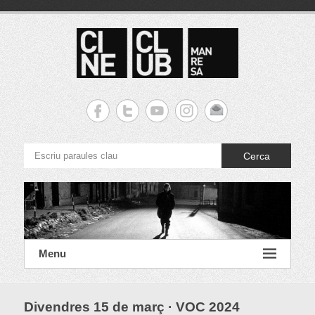
S
k
i
p
t
o
c
Cineclub Manresa
o
n
t
e
Cerca
n
t
Menu
Divendres 15 de març · VOC 2024