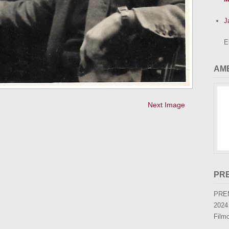
J
E
AMB
Next Image
PR
PRE
2024
Film