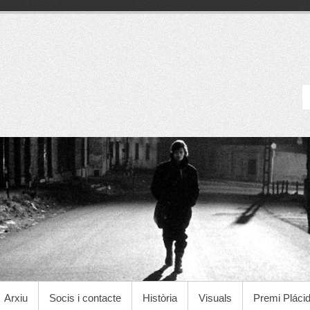
Cineclub Manresa
Arxiu
Socis i contacte
Història
Visuals
Premi Pláci