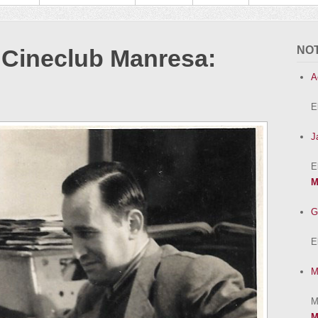
NOT
 Cineclub Manresa
:
A
E
J
E
M
G
E
M
M
M