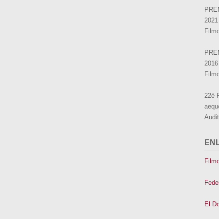
PRE
2021
Film
PRE
2016
Film
22è
aequo
Audi
EN
Film
Fede
El D