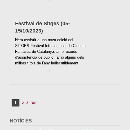
Festival de Sitges (05-
15/10/2023)
Hem assistit a una nova edició del
SITGES Festival Internacional de Cinema
Fantàstic de Catalunya, amb rècords
d’assistència de públic i amb alguns dels
millors títols de l’any indiscutiblement.
N
1
P
2
3
Next
P
P
a
a
a
a
v
g
g
g
e
NOTÍCIES
g
e
e
e