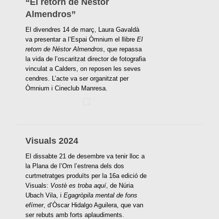
“El retorn de Néstor
Almendros”
El divendres 14 de març, Laura Gavaldà
va presentar a l’Espai Òmnium el llibre
El
retorn de Néstor Almendros
, que repassa
la vida de l’oscaritzat director de fotografia
vinculat a Calders, on reposen les seves
cendres. L’acte va ser organitzat per
Òmnium i Cineclub Manresa.
Visuals 2024
El dissabte 21 de desembre va tenir lloc a
la Plana de l’Om l’estrena dels dos
curtmetratges produïts per la 16a edició de
Visuals:
Vostè es troba aquí
, de Núria
Ubach Vila, i
Egagròpila mental de fons
efímer
, d’Òscar Hidalgo Aguilera, que van
ser rebuts amb forts aplaudiments.