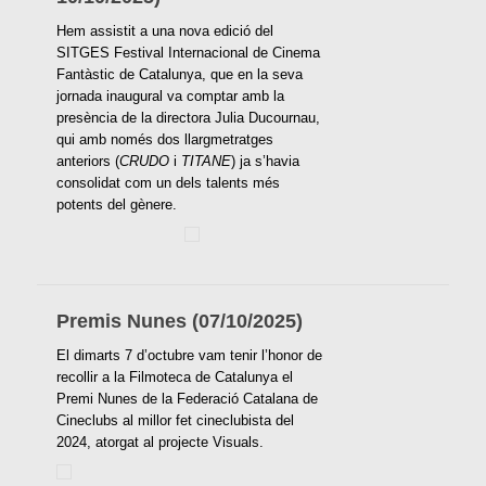
Hem assistit a una nova edició del
SITGES Festival Internacional de Cinema
Fantàstic de Catalunya, que en la seva
jornada inaugural va comptar amb la
presència de la directora Julia Ducournau,
qui amb només dos llargmetratges
anteriors (
CRUDO
i
TITANE
) ja s’havia
consolidat com un dels talents més
potents del gènere.
Premis Nunes (07/10/2025)
El dimarts 7 d’octubre vam tenir l’honor de
recollir a la Filmoteca de Catalunya el
Premi Nunes de la Federació Catalana de
Cineclubs al millor fet cineclubista del
2024, atorgat al projecte Visuals.