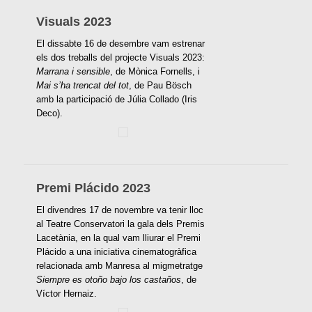
Visuals 2023
El dissabte 16 de desembre vam estrenar
els dos treballs del projecte Visuals 2023:
Marrana i sensible
, de Mònica Fornells, i
Mai s’ha trencat del tot
, de Pau Bösch
amb la participació de Júlia Collado (Iris
Deco).
Premi Plácido 2023
El divendres 17 de novembre va tenir lloc
al Teatre Conservatori la gala dels Premis
Lacetània, en la qual vam lliurar el Premi
Plácido a una iniciativa cinematogràfica
relacionada amb Manresa al migmetratge
Siempre es otoño bajo los castaños
, de
Víctor Hernaiz.